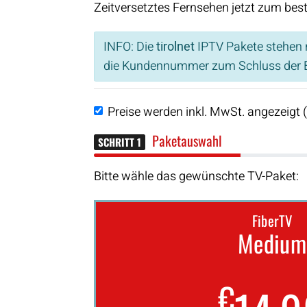
Zeitversetztes Fernsehen jetzt zum bes
INFO: Die
tirolnet
IPTV Pakete stehen n
die Kundennummer zum Schluss der B
Preise werden inkl. MwSt. angezeigt 
Paketauswahl
SCHRITT 1
Bitte wähle das gewünschte TV-Paket:
FiberTV
Medium
€