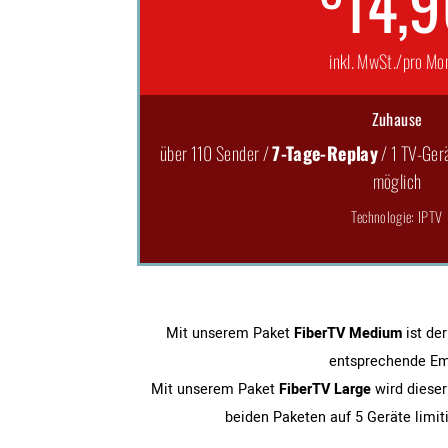
14,
inkl. MwSt./pro Mo
Zuhause
über 110 Sender /
7-Tage-Replay
/ 1 TV-Gerä
möglich
Technologie: IPTV
Mit unserem Paket
FiberTV Medium
ist der
entsprechende Emp
Mit unserem Paket
FiberTV Large
wird dieser
beiden Paketen auf 5 Geräte limiti