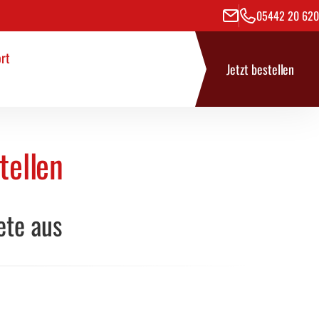
05442 20 620
rt
se
rt
Jetzt bestellen
tellen
ete aus