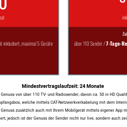
90
nat
in
Zu
t inkludiert, maximal 5 Geräte
über 110 Sender /
7-Tage-Re
Min­dest­ver­trags­lauf­zeit: 24 Monate
 Genuss von über 110 TV- und Radiosender, davon ca. 50 in HD Qualit
fangsbox, welche mittels CAT-Netzwerkverkabelung mit dem Intern
 Genuss zusätzlich auch mit Ihrem Mobilgerät mittels eigener App m
ert, jedoch ist der Genuss der Sender nicht nur live, sondern auch ze