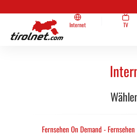
Unternehmen
Internet
Team
TV
Home
Internet
TV
Inter
Wählen
Fernsehen On Demand - Fernsehen ü