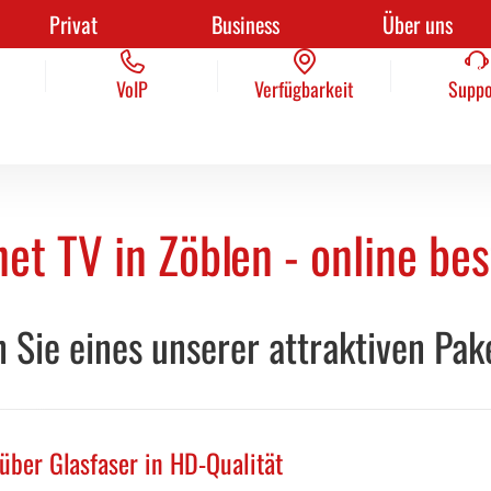
Privat
Business
Über uns
Kontakt
VoIP
Verfügbarkeit
AGB
Suppo
Pres
VoIP
Verfügbarkeit
Suppo
net TV in Zöblen - online bes
 Sie eines unserer attraktiven Pak
ber Glasfaser in HD-Qualität