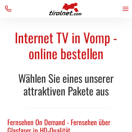
Business
Internet
Internet
Unternehmen
Menu
Home
Über uns
TV
TV
Team
VoIP
VoIP
Kontakt
Internet TV in Vomp -
Verfügbarkeit
Verfügbarkeit
AGB
Support
Support
Blog
online bestellen
Wählen Sie eines unserer
attraktiven Pakete aus
Fernsehen On Demand - Fernsehen über
Glasfaser in HD-Qualität