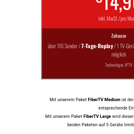
14,
inkl. MwSt./pro Mo
Zuhause
über 110 Sender /
7-Tage-Replay
/ 1 TV-Gerä
möglich
Technologie: IPTV
Mit unserem Paket
FiberTV Medium
ist der
entsprechende Emp
Mit unserem Paket
FiberTV Large
wird dieser
beiden Paketen auf 5 Geräte limiti