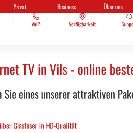
Privat
Business
Über uns
Kontakt
VoIP
Verfügbarkeit
AGB
Suppo
Pres
VoIP
Verfügbarkeit
Suppo
rnet TV in Vils - online best
 Sie eines unserer attraktiven Pak
ber Glasfaser in HD-Qualität