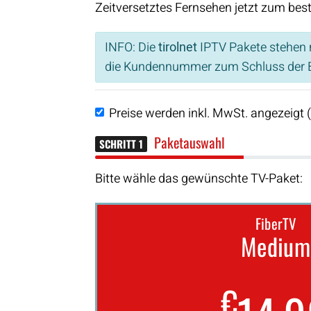
Zeitversetztes Fernsehen jetzt zum bes
INFO: Die
tirolnet
IPTV Pakete stehen n
die Kundennummer zum Schluss der B
Preise werden inkl. MwSt. angezeigt 
Paketauswahl
SCHRITT 1
Bitte wähle das gewünschte TV-Paket:
FiberTV
Medium
€