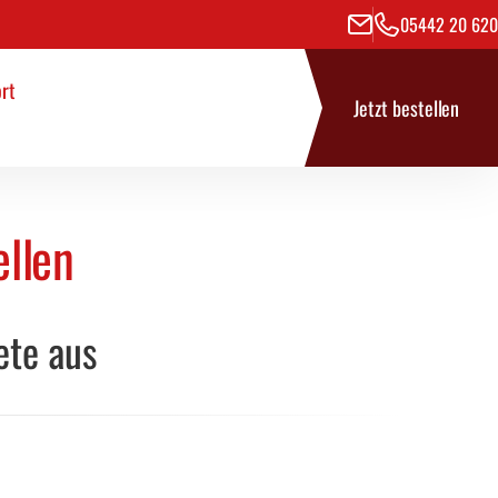
05442 20 620
rt
se
rt
Jetzt bestellen
ellen
ete aus