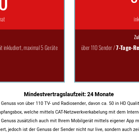
90
nat
in
Zu
t inkludiert, maximal 5 Geräte
über 110 Sender /
7-Tage-Re
Min­dest­ver­trags­lauf­zeit: 24 Monate
 Genuss von über 110 TV- und Radiosender, davon ca. 50 in HD Qualit
fangsbox, welche mittels CAT-Netzwerkverkabelung mit dem Intern
 Genuss zusätzlich auch mit Ihrem Mobilgerät mittels eigener App m
ert, jedoch ist der Genuss der Sender nicht nur live, sondern auch ze