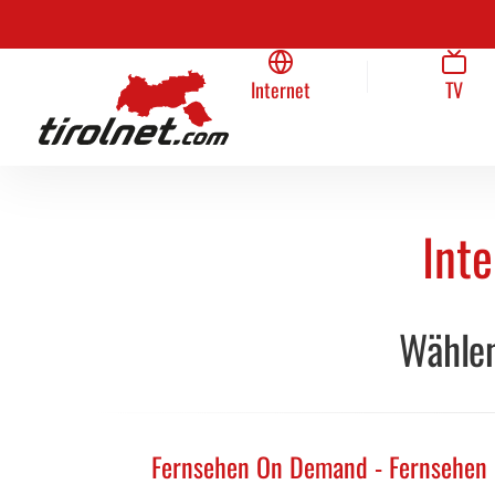
Unternehmen
Internet
Team
TV
Home
Internet
TV
Inte
Wählen
Fernsehen On Demand - Fernsehen ü