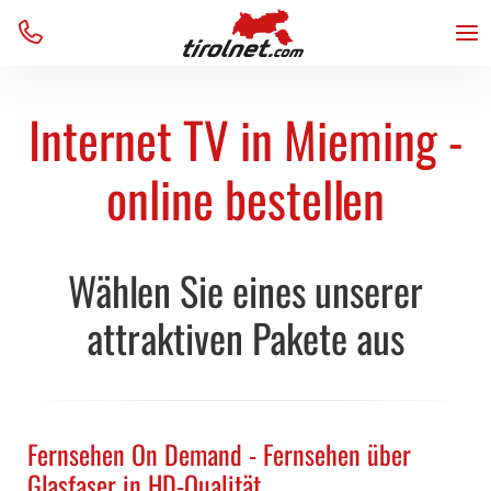
Business
Internet
Internet
Unternehmen
Menu
Home
Über uns
TV
TV
Team
VoIP
VoIP
Kontakt
Internet TV in Mieming -
Verfügbarkeit
Verfügbarkeit
AGB
Support
Support
Blog
online bestellen
Wählen Sie eines unserer
attraktiven Pakete aus
Fernsehen On Demand - Fernsehen über
Glasfaser in HD-Qualität