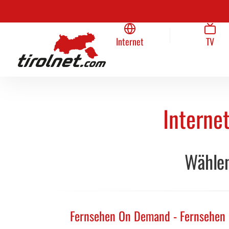
Unternehmen
Internet
Team
TV
Home
Internet
TV
Internet
Wählen
Fernsehen On Demand - Fernsehen ü