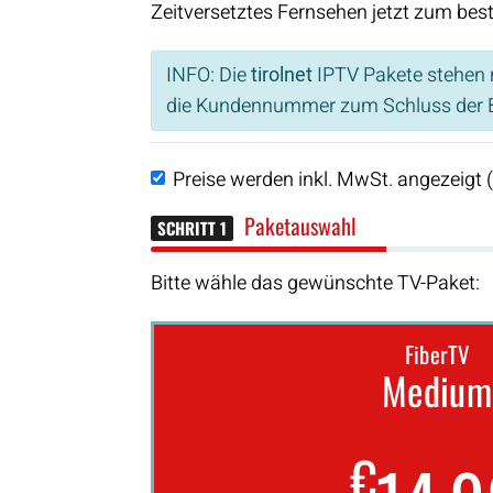
Zeitversetztes Fernsehen jetzt zum bes
INFO: Die
tirolnet
IPTV Pakete stehen n
die Kundennummer zum Schluss der B
Preise werden inkl. MwSt. angezeigt 
Paketauswahl
SCHRITT 1
Bitte wähle das gewünschte TV-Paket:
FiberTV
Medium
€