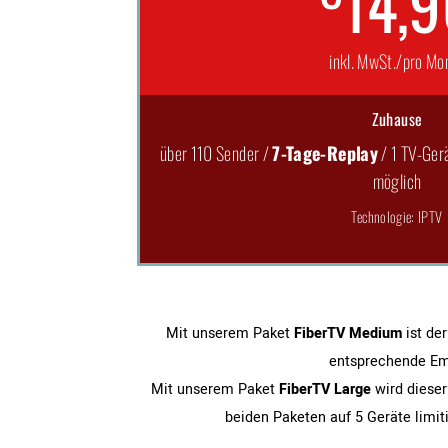
14,
inkl. MwSt./pro Mo
Zuhause
über 110 Sender /
7-Tage-Replay
/ 1 TV-Gerä
möglich
Technologie: IPTV
Mit unserem Paket
FiberTV Medium
ist der
entsprechende Emp
Mit unserem Paket
FiberTV Large
wird dieser
beiden Paketen auf 5 Geräte limiti