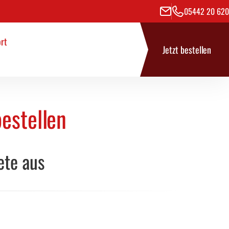
05442 20 620
rt
se
rt
Jetzt bestellen
bestellen
ete aus