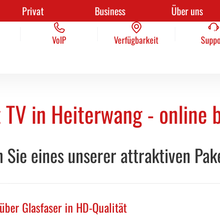
Privat
Business
Über uns
Kontakt
VoIP
Verfügbarkeit
AGB
Suppo
Pres
VoIP
Verfügbarkeit
Suppo
 TV in Heiterwang - online 
 Sie eines unserer attraktiven Pak
ber Glasfaser in HD-Qualität