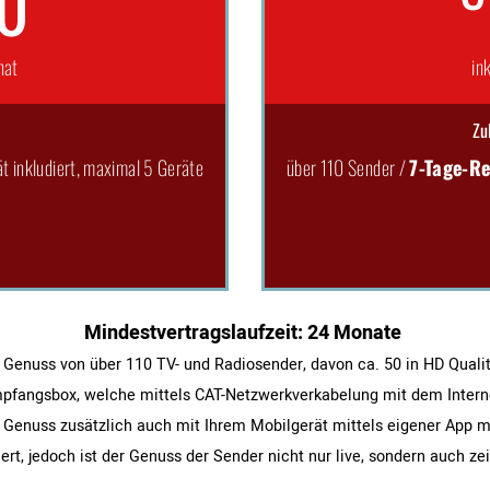
90
nat
in
Zu
t inkludiert, maximal 5 Geräte
über 110 Sender /
7-Tage-Re
Min­dest­ver­trags­lauf­zeit: 24 Monate
 Genuss von über 110 TV- und Radiosender, davon ca. 50 in HD Qualit
fangsbox, welche mittels CAT-Netzwerkverkabelung mit dem Intern
 Genuss zusätzlich auch mit Ihrem Mobilgerät mittels eigener App m
ert, jedoch ist der Genuss der Sender nicht nur live, sondern auch ze