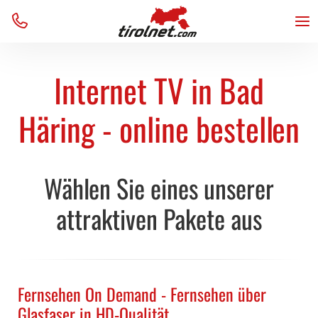
Business
Internet
Internet
Unternehmen
Menu
Home
Über uns
TV
TV
Team
VoIP
VoIP
Kontakt
Internet TV in Bad
Verfügbarkeit
Verfügbarkeit
AGB
Support
Support
Blog
Häring - online bestellen
Wählen Sie eines unserer
attraktiven Pakete aus
Fernsehen On Demand - Fernsehen über
Glasfaser in HD-Qualität