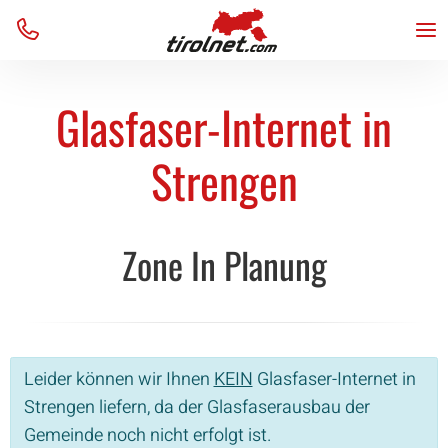
Business
Internet
Internet
Unternehmen
Menu
Home
Über uns
TV
TV
Team
VoIP
VoIP
Kontakt
Glasfaser-Internet in
Verfügbarkeit
Verfügbarkeit
AGB
Support
Support
Blog
Strengen
Zone In Planung
Leider können wir Ihnen
KEIN
Glasfaser-Internet in
Strengen liefern, da der Glasfaserausbau der
Gemeinde noch nicht erfolgt ist.