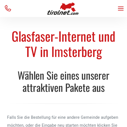
Business
Internet
Internet
Unternehmen
Menu
Home
Über uns
TV
TV
Team
VoIP
VoIP
Kontakt
Glasfaser-Internet und
Verfügbarkeit
Verfügbarkeit
AGB
Support
Support
Blog
TV in Imsterberg
Wählen Sie eines unserer
attraktiven Pakete aus
Falls Sie die Bestellung für eine andere Gemeinde aufgeben
möchten, oder die Eingabe neu starten möchten klicken Sie